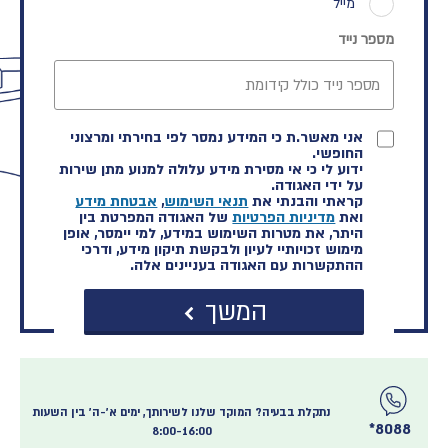
מייל
מספר נייד
אני מאשר.ת כי המידע נמסר לפי בחירתי ומרצוני
החופשי.
ידוע לי כי אי מסירת מידע עלולה למנוע מתן שירות
על ידי האגודה.
קראתי והבנתי את
תנאי השימוש
,
אבטחת מידע
ואת
מדיניות הפרטיות
של האגודה המפרטת בין
היתר, את מטרות השימוש במידע, למי יימסר, אופן
מימוש זכויותיי לעיון ולבקשת תיקון מידע, ודרכי
ההתקשרות עם האגודה בעניינים אלה.
המשך
נתקלת בבעיה? המוקד שלנו לשירותך, ימים א׳-ה׳ בין השעות
8088*
8:00-16:00