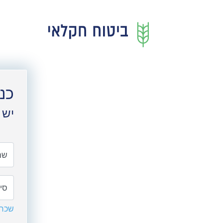
כנ
יש 
שם
סי
שכחת