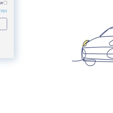
אנ
הפרט